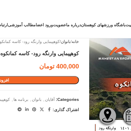
لیت
باشگاه ورزشهای کوهستان
درباره ما
عضویت
ورود اعضا
مطالب آموزشی
ارتبا
خانه
بانوان
کوهپیمایی وارنگه رود- کاسه کمانکو
کوهپیمایی وارنگه رود- کاسه کمانکوه
400,000
تومان
افزود
Categories:
آقایان
,
بانوان
,
برنامه ها
,
کوهپیم
اشتراک گذاری: