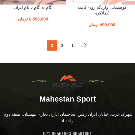
کوهپیمایی وارنگه رود- کاسه
گام به گام تا بام ایران
کمانکوه
6,500,000
تومان
400,000
تومان
3
2
1
←
Mahestan Sport
شهرک غرب, خیابان ایران زمین, ساختمان اداری تجاری مهستان, طبقه دوم,
واحد 4
021-88561680-88561681